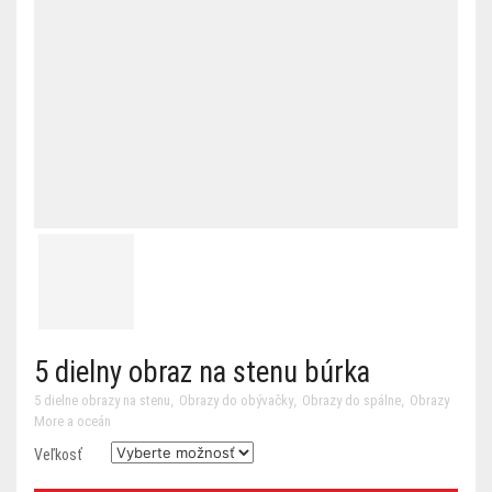
5 dielny obraz na stenu búrka
,
,
,
5 dielne obrazy na stenu
Obrazy do obývačky
Obrazy do spálne
Obrazy
More a oceán
Veľkosť