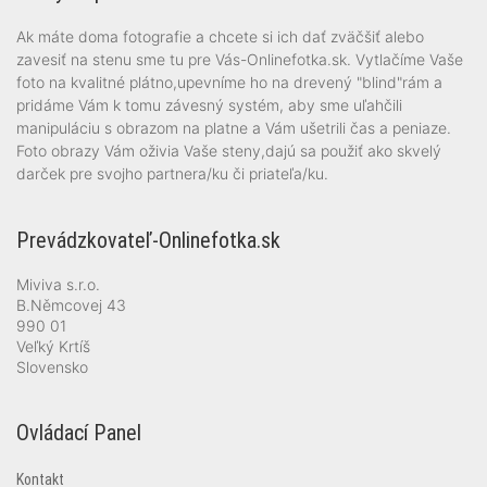
Ak máte doma fotografie a chcete si ich dať zväčšiť alebo
zavesiť na stenu sme tu pre Vás-Onlinefotka.sk. Vytlačíme Vaše
foto na kvalitné plátno,upevníme ho na drevený "blind"rám a
pridáme Vám k tomu závesný systém, aby sme uľahčili
manipuláciu s obrazom na platne a Vám ušetrili čas a peniaze.
Foto obrazy Vám oživia Vaše steny,dajú sa použiť ako skvelý
darček pre svojho partnera/ku či priateľa/ku.
Prevádzkovateľ-Onlinefotka.sk
Miviva s.r.o.
B.Němcovej 43
990 01
Veľký Krtíš
Slovensko
Ovládací Panel
Kontakt