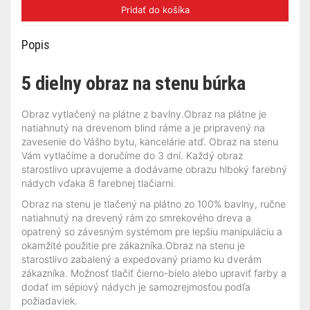
Pridať do košíka
Popis
5 dielny obraz na stenu búrka
Obraz vytlačený na plátne z bavlny.Obraz na plátne je
natiahnutý na drevenom blind ráme a je pripravený na
zavesenie do Vášho bytu, kancelárie atď. Obraz na stenu
Vám vytlačíme a doručíme do 3 dní. Každý obraz
starostlivo upravujeme a dodávame obrazu hlboký farebný
nádych vďaka 8 farebnej tlačiarni.
Obraz na stenu je tlačený na plátno zo 100% bavlny, ručne
natiahnutý na drevený rám zo smrekového dreva a
opatrený so závesným systémom pre lepšiu manipuláciu a
okamžité použitie pre zákazníka.Obraz na stenu je
starostlivo zabalený a expedovaný priamo ku dverám
zákazníka. Možnosť tlačiť čierno-bielo alebo upraviť farby a
dodať im sépiový nádych je samozrejmosťou podľa
požiadaviek.