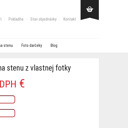
t
Pokladňa
Stav objednávky
Kontakt
na stenu
Foto darčeky
Blog
a stenu z vlastnej fotky
ôvodná
ktuálna
€
 DPH
ena
ena
ola:
:
9.99 €.
3.99 €.