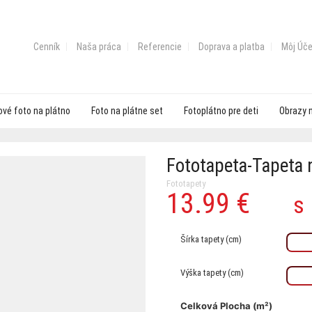
Cenník
Naša práca
Referencie
Doprava a platba
Môj Úče
vé foto na plátno
Foto na plátne set
Fotoplátno pre deti
Obrazy 
Fototapeta-Tapeta n
Fototapety
13.99
€
P
A
s
c
c
Šírka tapety (cm)
b
je
Výška tapety (cm)
1
1
Celková Plocha (m²)