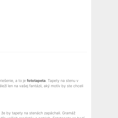
iešenie, a to je
fototapeta
. Tapety na stenu v
í len na vašej fantázii, aký motív by ste chceli
o, že by tapety na stenách zapáchali. Gramáž