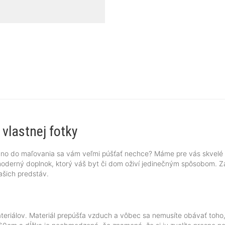
vlastnej fotky
 no do maľovania sa vám veľmi púšťať nechce? Máme pre vás skvelé r
derný doplnok, ktorý váš byt či dom oživí jedinečným spôsobom. Zálež
ašich predstáv.
materiálov. Materiál prepúšťa vzduch a vôbec sa nemusíte obávať toh