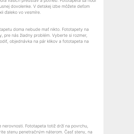
dľa vašich predstáv a potrieb. Fototapeta sa hodí
uxusnej dovolenke. V detskej izbe môžete deťom
xii ďaleko vo vesmíre.
ú tapetu doma nebude mať nikto. Fototapety na
y, pre nás žiadny problém. Vyberte si rozmer,
odiť, objednávka na pár klikov a fototapeta na
 nerovnosti. Fototapeta totiž drží na povrchu,
atrite stenu penetračným náterom. Časť steny, na