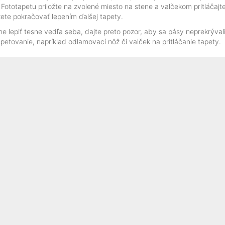
m. Fototapetu priložte na zvolené miesto na stene a valčekom pritláča
žete pokračovať lepením ďalšej tapety.
lepiť tesne vedľa seba, dajte preto pozor, aby sa pásy neprekrývali. 
tovanie, napríklad odlamovací nôž či valček na pritláčanie tapety.