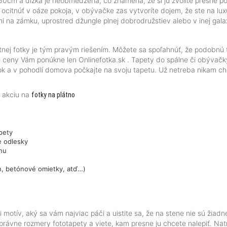
 60cm a dĺžka je neobmedzená, čo znamená, že si ju zvolíte presne po
e ocitnúť v oáze pokoja, v obývačke zas vytvoríte dojem, že ste na l
mi na zámku, uprostred džungle plnej dobrodružstiev alebo v inej gala
lastnej fotky je tým pravým riešením. Môžete sa spoľahnúť, že podobn
ie ceny Vám ponúkne len Onlinefotka.sk . Tapety do spálne či obývačk
zok a v pohodlí domova počkajte na svoju tapetu. Už netreba nikam ch
u akciu na
fotky na plátno
apety
e odlesky
enu
ón, betónové omietky, atď…)
motív, aký sa vám najviac páči a uistite sa, že na stene nie sú žiadne
 správne rozmery fototapety a viete, kam presne ju chcete nalepiť. N