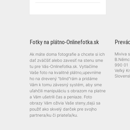
Fotky na plátno-Onlinefotka.sk
Prevád
Miviva s.
Ak máte doma fotografie a chcete si ich
B.Němc
dať zväčšiť alebo zavesiť na stenu sme
990 01
tu pre Vás-Onlinefotka.sk. Vytlačíme
Veľký Kr
Vaše foto na kvalitné plátno,upevníme
Slovens
ho na drevený "blind"rám a pridáme
Vám k tomu závesný systém, aby sme
uľahčili manipuláciu s obrazom na platne
a Vám ušetrili čas a peniaze. Foto
obrazy Vám oživia Vaše steny,dajú sa
použiť ako skvelý darček pre svojho
partnera/ku či priateľa/ku.