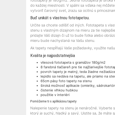
fototapety je 180g/m2. Jedna fototapeta je široká
do každej miestnosti. V spálni sa vďaka nej môžet
vytvoriť čarovný svet, zrazu sa ocitnú s princezna
Buď unikát s vlastnou fototapetou.
Určite sa chcete odlíšiť od iných. Fototapeta s v
stenu s vlastným dizajnom na mieru za tie najlepš
pridajte Váš dizajn či už to bude fotka alebo obrá
mieru bude nachystaná na Vašu stenu.
Ak tapety nespĺňajú Vaše požiadavky, využite naš
Kvalita je najpodstatnejšia
vliesová fototapeta s gramážov 180g/m2
8 farebná tlačiareň pre tie najžiarivejšie fotot
povrch tapety je matný, teda žiadne nežiadúc
lepidlo sa nedáva na tapetu, ale priamo na st
65cm pásy foto tapety na stenu
široká možnosť aplikacie (omietky, sádrokart
čistenie vlhkou hubkou
použitie v interiéri
Pomôžeme ti s aplikáciou tapety
Nalepenie tapety na stenu je nenáročné. Vyberte si 
ktorý je suchý, hladký a savý. Uistite sa, že máte