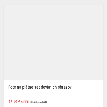
Foto na plátne set deviatich obrazov
75.49
€
s DPH
95.49
€
s DPH