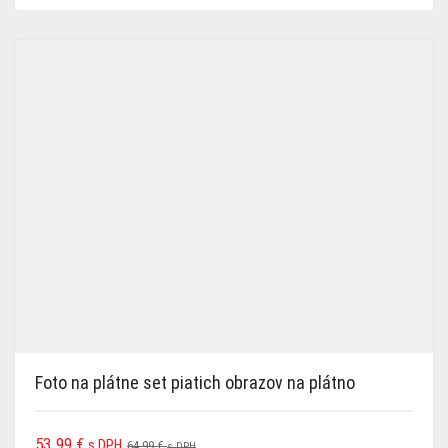
Foto na plátne set piatich obrazov na plátno
53.99
€
s DPH
64.99
€
s DPH