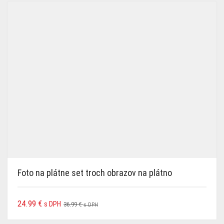
najnovších
Foto na plátne set troch obrazov na plátno
24.99
€
s DPH
36.99
€
s DPH