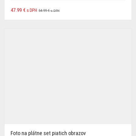
47.99
€
s DPH
54.99
€
s DPH
Foto na plátne set piatich obrazov