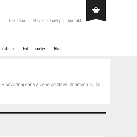
t
Pokladňa
Stav objednávky
Kontakt
na stenu
Foto darčeky
Blog
é v pôvodnej cene a cene po zľave, znamená to, že