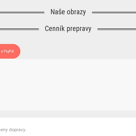
Naše obrazy
Cenník prepravy
 a PayPal
 ceny dopravy.