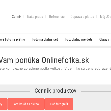
Cenník
Naša práca
Referencie
Doprava a platba
Môj Úče
vé foto na plátno
Foto na plátne set
Fotoplátno pre deti
Obrazy 
 Vam ponúka Onlinefotka.sk
dete komplexne zoradené podľa veľkosti. V cenníku sú ceny zobrazen
Cenník produktov
ky
Foto koláž na plátno
Tlač fotografií