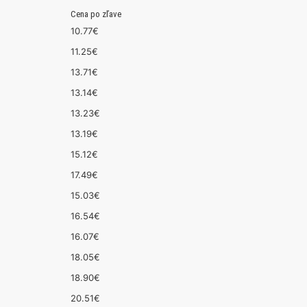
Cena po zľave
10.77€
11.25€
13.71€
13.14€
13.23€
13.19€
15.12€
17.49€
15.03€
16.54€
16.07€
18.05€
18.90€
20.51€