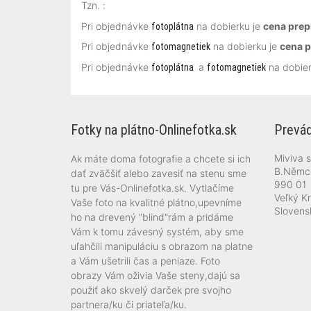
Tzn. :
Pri objednávke
na dobierku je
cena prep
fotoplátna
Pri objednávke
na dobierku je
cena p
fotomagnetiek
Pri objednávke
a
na dobier
fotoplátna
fotomagnetiek
Fotky na plátno-Onlinefotka.sk
Prevád
Miviva s.
Ak máte doma fotografie a chcete si ich
B.Němc
dať zväčšiť alebo zavesiť na stenu sme
990 01
tu pre Vás-Onlinefotka.sk. Vytlačíme
Veľký Kr
Vaše foto na kvalitné plátno,upevníme
Slovens
ho na drevený "blind"rám a pridáme
Vám k tomu závesný systém, aby sme
uľahčili manipuláciu s obrazom na platne
a Vám ušetrili čas a peniaze. Foto
obrazy Vám oživia Vaše steny,dajú sa
použiť ako skvelý darček pre svojho
partnera/ku či priateľa/ku.