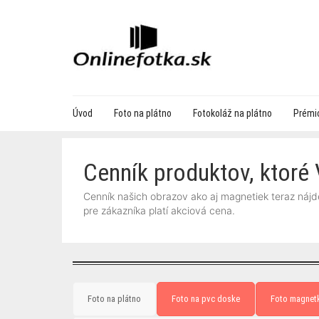
Úvod
Foto na plátno
Fotokoláž na plátno
Prémio
Cenník produktov, ktoré
Cenník našich obrazov ako aj magnetiek teraz náj
pre zákazníka platí akciová cena.
Foto na plátno
Foto na pvc doske
Foto magnet