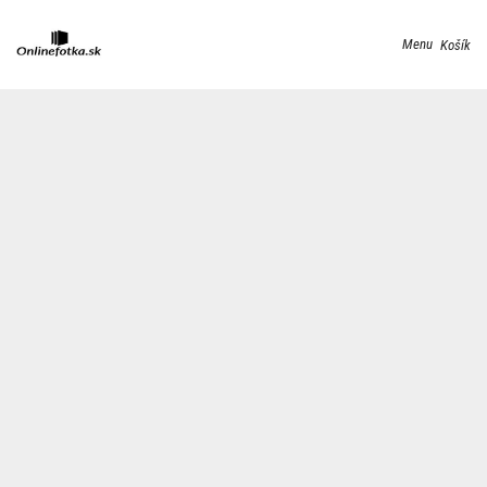
Menu
Košík
– Dodanie do 3 dní* – Poštovné 4.50€
Foto na plátno
Foto na PVC doske
– Dodanie do 3 dní* – Poštovné
4.50€
Foto koláž na plátno
– Dodanie do 3 dní* – Poštovné
4.50€
Tabuľka pre novorodenca
– Dodanie do 3 dní*-
Poštovné 3.60€
Foto magnetky
– Dodanie do 3 dní* – Poštovné 3.60€
Vyvolanie fotiek
– Dodanie do 15 dní* – Poštovné
3.60€
Obrazy
(viacdielne,ostatne) – Dodanie do 45 dní* –
Poštovné 4.50€
Pri objednávke
nad 60€
–
Poštovné 0€