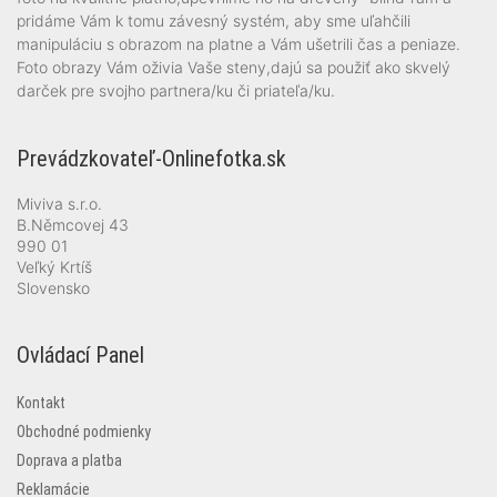
pridáme Vám k tomu závesný systém, aby sme uľahčili
manipuláciu s obrazom na platne a Vám ušetrili čas a peniaze.
Foto obrazy Vám oživia Vaše steny,dajú sa použiť ako skvelý
darček pre svojho partnera/ku či priateľa/ku.
Prevádzkovateľ-Onlinefotka.sk
Miviva s.r.o.
B.Němcovej 43
990 01
Veľký Krtíš
Slovensko
Ovládací Panel
Kontakt
Obchodné podmienky
Doprava a platba
Reklamácie