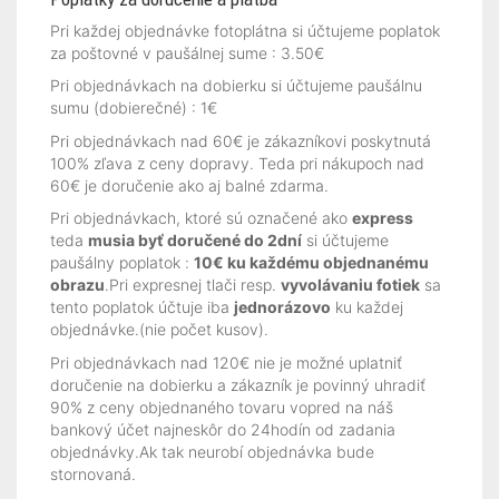
Pri každej objednávke fotoplátna si účtujeme poplatok
za poštovné v paušálnej sume : 3.50€
Pri objednávkach na dobierku si účtujeme paušálnu
sumu (dobierečné) : 1€
Pri objednávkach nad 60€ je zákazníkovi poskytnutá
100% zľava z ceny dopravy. Teda pri nákupoch nad
60€ je doručenie ako aj balné zdarma.
Pri objednávkach, ktoré sú označené ako
express
teda
musia byť doručené do 2dní
si účtujeme
paušálny poplatok :
10€ ku každému objednanému
obrazu
.Pri expresnej tlači resp.
vyvolávaniu fotiek
sa
tento poplatok účtuje iba
jednorázovo
ku každej
objednávke.(nie počet kusov).
Pri objednávkach nad 120€ nie je možné uplatniť
doručenie na dobierku a zákazník je povinný uhradiť
90% z ceny objednaného tovaru vopred na náš
bankový účet najneskôr do 24hodín od zadania
objednávky.Ak tak neurobí objednávka bude
stornovaná.