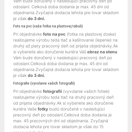
Vám bude doručený v nasledujúci pracovný deň po
odoslaní. Celková doba dodania je max. 45 dni od
objednania.Zvyčajná dodacia lehota pre tovar skladom
je však
do 3 dní.
Foto na pvc (vaša fotka na plastovej tabuli)
Pri objednávke
foto na pvc
(fotka na plastovej doske)
realizujeme výrobu teda tlač a kašírovanie (lepenie) na
druhý až piaty pracovný deň od prijatia objednávky.Ak
si vyberiete ako doručenie kuriéra Váš
obraz na stenu
Vám bude doručený v nasledujúci pracovný deň po
odoslaní.Celková doba dodania je max. 45 dni od
objednania.Zvyčajná dodacia lehota pre tovar skladom
je však
do 3 dní.
Fotografie (vyvolanie vašich fotografií)
Pri objednávke
fotografií
(vyvolanie vašich fotiek)
realizujeme výrobu teda tlač na druhý pracovný deň
od prijatia objednávky.Ak si vyberiete ako doručenie
kuriéra Vaše
fotky
budú doručené v nasledujúci
pracovný deň po odoslaní.Celková doba dodania je
max. 45 pracovných dní od objednania. Zvyčajná
dodacia lehota pre tovar skladom je však do 15