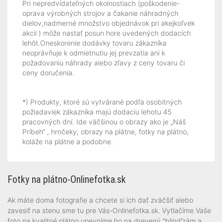
Pri nepredvídateľných okolnostiach (poškodenie-
oprava výrobných strojov a čakanie náhradných
dielov,nadmerné množstvo objednávok pri akejkoľvek
akcii ) môže nastať posun hore uvedených dodacích
lehôt.Oneskorenie dodávky tovaru zákazníka
neoprávňuje k odmietnutiu jej prevzatia ani k
požadovaniu náhrady alebo zľavy z ceny tovaru či
ceny doručenia.
*) Produkty, ktoré sú vytvárané podľa osobitných
požiadaviek zákazníka majú dodaciu lehotu 45
pracovných dní. Ide väčšinou o obrazy ako je „Náš
Príbeh“ , hrnčeky, obrazy na plátne, fotky na plátno,
koláže na plátne a podobne.
Fotky na plátno-Onlinefotka.sk
Ak máte doma fotografie a chcete si ich dať zväčšiť alebo
zavesiť na stenu sme tu pre Vás-Onlinefotka.sk. Vytlačíme Vaše
foto na kvalitné plátno,upevníme ho na drevený "blind"rám a