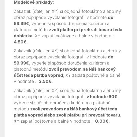
Modelové príklady:
Zákazník (ďalej len XY) si objedná fotoplátno alebo iný
obraz poprípade vyvolanie fotografií v hodnote
do
59.99€
, vyberie si spôsob doručenia kuriérom a
platobnú metódu
zvolí platba pri prebratí tovaru teda
dobierka
, XY zaplatí poštovné a balné v hodnote :
4.50€
.
Zákazník (ďalej len XY) si objedná fotoplátno alebo iný
obraz poprípade vyvolanie fotografií v hodnote
do
59.99€
, vyberie si spôsob doručenia kuriérom a
platobnú metódu
zvolí prevodom na Náš bankový
účet teda platba vopred
, XY zaplatí poštovné a balné
v hodnote :
3.50€
.
Zákazník (ďalej len XY) si objedná fotoplátno alebo iný
obraz poprípade vyvolanie fotografií
v hodnote 60€
,
vyberie si spôsob doručenia kuriérom a platobnú
metódu
zvolí prevodom na Náš bankový účet teda
platba vopred alebo zvolí platbu pri prevzatí tovaru
,
XY zaplatí poštovné a balné v hodnote :
0.00€
.