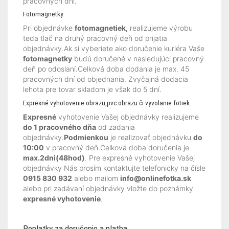
pracovných dní.
Fotomagnetky
Pri objednávke
fotomagnetiek,
realizujeme výrobu
teda tlač na druhý pracovný deň od prijatia
objednávky.Ak si vyberiete ako doručenie kuriéra Vaše
fotomagnetky
budú doručené v nasledujúci pracovný
deň po odoslaní.Celková doba dodania je max. 45
pracovných dní od objednania. Zvyčajná dodacia
lehota pre tovar skladom je však do 5 dní.
Expresné vyhotovenie obrazu,pvc obrazu či vyvolanie fotiek.
Expresné
vyhotovenie Vašej objednávky realizujeme
do 1 pracovného dňa
od zadania
objednávky.
Podmienkou
je realizovať objednávku
do
10:00
v pracovný deň.Celková doba doručenia je
max.2dni(48hod)
. Pre expresné vyhotovenie Vašej
objednávky Nás prosím kontaktujte telefonicky na čísle
0915 830 932
alebo mailom
info@onlinefotka.sk
alebo pri zadávaní objednávky vložte do poznámky
expresné vyhotovenie
.
Poplatky za doručenie a platba