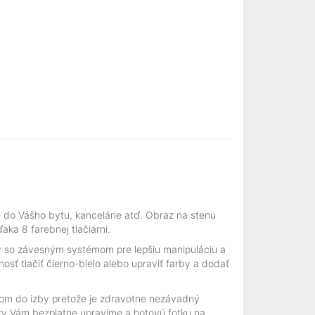
 do Vášho bytu, kancelárie atď. Obraz na stenu
ka 8 farebnej tlačiarni.
ý so závesným systémom pre lepšiu manipuláciu a
sť tlačiť čierno-bielo alebo upraviť farby a dodať
eťom do izby pretože je zdravotne nezávadný
ky Vám bezplatne upravíme a hotovú fotku na