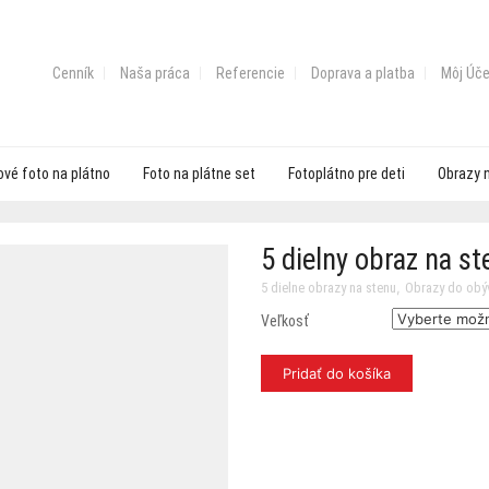
Cenník
Naša práca
Referencie
Doprava a platba
Môj Úče
vé foto na plátno
Foto na plátne set
Fotoplátno pre deti
Obrazy 
5 dielny obraz na s
,
5 dielne obrazy na stenu
Obrazy do obý
Veľkosť
Pridať do košíka