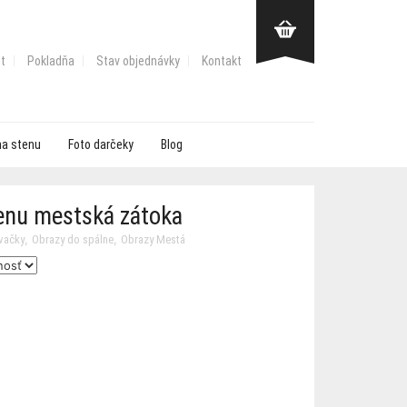
t
Pokladňa
Stav objednávky
Kontakt
na stenu
Foto darčeky
Blog
tenu mestská zátoka
,
,
vačky
Obrazy do spálne
Obrazy Mestá