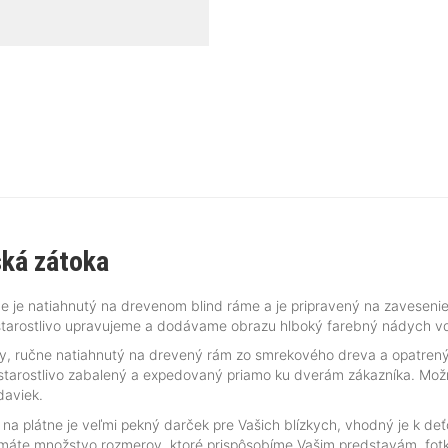
ská zátoka
e je natiahnutý na drevenom blind ráme a je pripravený na zavesenie
tarostlivo upravujeme a dodávame obrazu hlboký farebný nádych vďa
ny, ručne natiahnutý na drevený rám zo smrekového dreva a opatren
 starostlivo zabalený a expedovaný priamo ku dverám zákazníka. Možno
daviek.
 na plátne je veľmi pekný darček pre Vašich blízkych, vhodný je k d
 máte množstvo rozmerov, ktoré prispôsobíme Vašim predstavám, fot