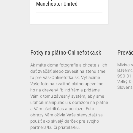
Manchester United
Fotky na plátno-Onlinefotka.sk
Prevád
Miviva s.
Ak máte doma fotografie a chcete si ich
B.Němc
dať zväčšiť alebo zavesiť na stenu sme
990 01
tu pre Vás-Onlinefotka.sk. Vytlačíme
Veľký Kr
Vaše foto na kvalitné plátno,upevníme
Slovens
ho na drevený "blind"rám a pridáme
Vám k tomu závesný systém, aby sme
uľahčili manipuláciu s obrazom na platne
a Vám ušetrili čas a peniaze. Foto
obrazy Vám oživia Vaše steny,dajú sa
použiť ako skvelý darček pre svojho
partnera/ku či priateľa/ku.