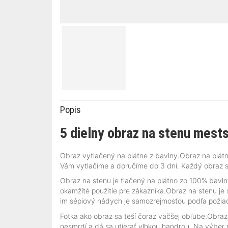
Popis
5 dielny obraz na stenu mest
Obraz vytlačený na plátne z bavlny.Obraz na plátn
Vám vytlačíme a doručíme do 3 dní. Každý obraz s
Obraz na stenu je tlačený na plátno zo 100% bavl
okamžité použitie pre zákazníka.Obraz na stenu je
im sépiový nádych je samozrejmosťou podľa požia
Fotka ako obraz sa teší čoraz väčšej obľube.Obraz
nesmrdí a dá sa utierať vlhkou handrou. Na výber