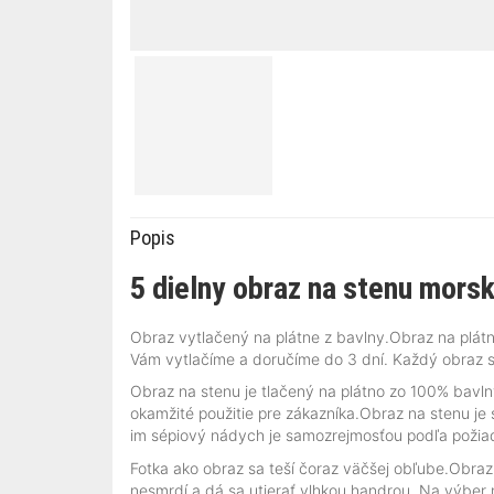
Popis
5 dielny obraz na stenu morsk
Obraz vytlačený na plátne z bavlny.Obraz na plátn
Vám vytlačíme a doručíme do 3 dní. Každý obraz s
Obraz na stenu je tlačený na plátno zo 100% bavl
okamžité použitie pre zákazníka.Obraz na stenu je
im sépiový nádych je samozrejmosťou podľa požia
Fotka ako obraz sa teší čoraz väčšej obľube.Obraz
nesmrdí a dá sa utierať vlhkou handrou. Na výber