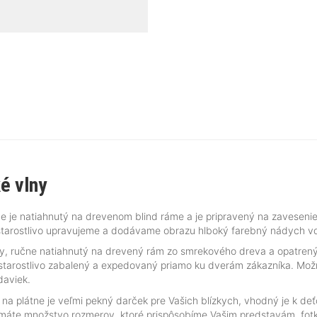
é vlny
e je natiahnutý na drevenom blind ráme a je pripravený na zavesenie
tarostlivo upravujeme a dodávame obrazu hlboký farebný nádych vďa
ny, ručne natiahnutý na drevený rám zo smrekového dreva a opatren
 starostlivo zabalený a expedovaný priamo ku dverám zákazníka. Možno
daviek.
 na plátne je veľmi pekný darček pre Vašich blízkych, vhodný je k d
 máte množstvo rozmerov, ktoré prispôsobíme Vašim predstavám, fot