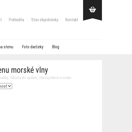
t
Pokladňa
Stav objednávky
Kontakt
na stenu
Foto darčeky
Blog
tenu morské vlny
,
,
vačky
Obrazy do spálne
Obrazy More a oceán