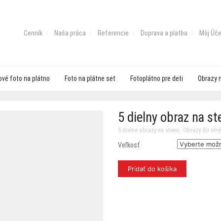
Cenník
Naša práca
Referencie
Doprava a platba
Môj Úče
vé foto na plátno
Foto na plátne set
Fotoplátno pre deti
Obrazy 
5 dielny obraz na s
,
5 dielne obrazy na stenu
Obrazy do obý
Veľkosť
Pridať do košíka