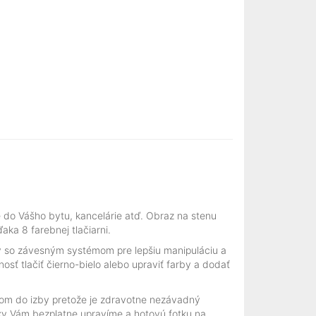
 do Vášho bytu, kancelárie atď. Obraz na stenu
ka 8 farebnej tlačiarni.
ý so závesným systémom pre lepšiu manipuláciu a
sť tlačiť čierno-bielo alebo upraviť farby a dodať
eťom do izby pretože je zdravotne nezávadný
ky Vám bezplatne upravíme a hotovú fotku na