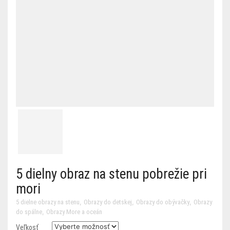
5 dielny obraz na stenu pobrežie pri
mori
,
,
,
5 dielne obrazy na stenu
Obrazy do detskej
Obrazy do obývačky
Obrazy
,
do spálne
Obrazy More a oceán
Veľkosť