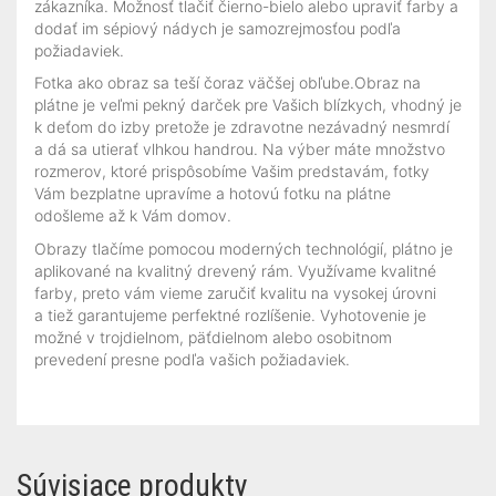
zákazníka. Možnosť tlačiť čierno-bielo alebo upraviť farby a
dodať im sépiový nádych je samozrejmosťou podľa
požiadaviek.
Fotka ako obraz sa teší čoraz väčšej obľube.Obraz na
plátne je veľmi pekný darček pre Vašich blízkych, vhodný je
k deťom do izby pretože je zdravotne nezávadný nesmrdí
a dá sa utierať vlhkou handrou. Na výber máte množstvo
rozmerov, ktoré prispôsobíme Vašim predstavám, fotky
Vám bezplatne upravíme a hotovú fotku na plátne
odošleme až k Vám domov.
Obrazy tlačíme pomocou moderných technológií, plátno je
aplikované na kvalitný drevený rám. Využívame kvalitné
farby, preto vám vieme zaručiť kvalitu na vysokej úrovni
a tiež garantujeme perfektné rozlíšenie. Vyhotovenie je
možné v trojdielnom, päťdielnom alebo osobitnom
prevedení presne podľa vašich požiadaviek.
Súvisiace produkty