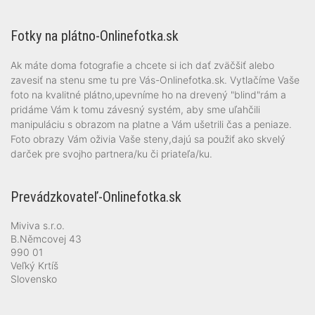
Fotky na plátno-Onlinefotka.sk
Ak máte doma fotografie a chcete si ich dať zväčšiť alebo
zavesiť na stenu sme tu pre Vás-Onlinefotka.sk. Vytlačíme Vaše
foto na kvalitné plátno,upevníme ho na drevený "blind"rám a
pridáme Vám k tomu závesný systém, aby sme uľahčili
manipuláciu s obrazom na platne a Vám ušetrili čas a peniaze.
Foto obrazy Vám oživia Vaše steny,dajú sa použiť ako skvelý
darček pre svojho partnera/ku či priateľa/ku.
Prevádzkovateľ-Onlinefotka.sk
Miviva s.r.o.
B.Němcovej 43
990 01
Veľký Krtíš
Slovensko