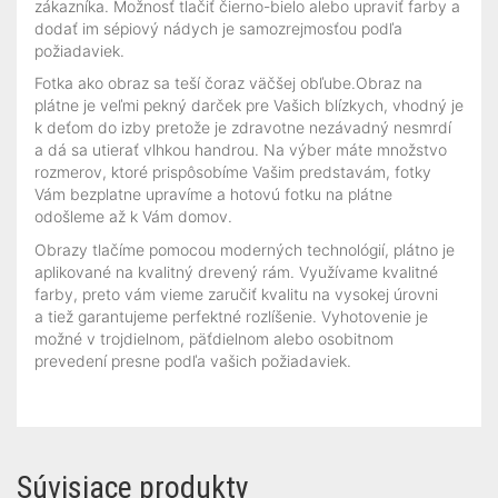
zákazníka. Možnosť tlačiť čierno-bielo alebo upraviť farby a
dodať im sépiový nádych je samozrejmosťou podľa
požiadaviek.
Fotka ako obraz sa teší čoraz väčšej obľube.Obraz na
plátne je veľmi pekný darček pre Vašich blízkych, vhodný je
k deťom do izby pretože je zdravotne nezávadný nesmrdí
a dá sa utierať vlhkou handrou. Na výber máte množstvo
rozmerov, ktoré prispôsobíme Vašim predstavám, fotky
Vám bezplatne upravíme a hotovú fotku na plátne
odošleme až k Vám domov.
Obrazy tlačíme pomocou moderných technológií, plátno je
aplikované na kvalitný drevený rám. Využívame kvalitné
farby, preto vám vieme zaručiť kvalitu na vysokej úrovni
a tiež garantujeme perfektné rozlíšenie. Vyhotovenie je
možné v trojdielnom, päťdielnom alebo osobitnom
prevedení presne podľa vašich požiadaviek.
Súvisiace produkty