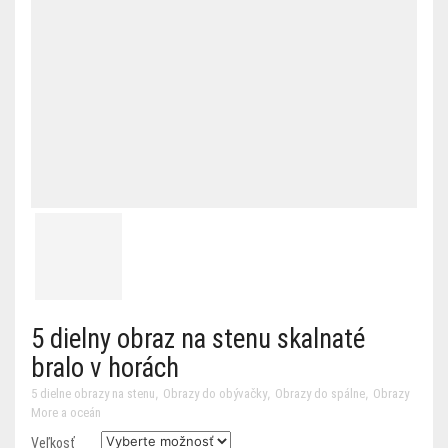
5 dielny obraz na stenu skalnaté
bralo v horách
,
,
,
5 dielne obrazy na stenu
Obrazy do obývačky
Obrazy do spálne
Obrazy
More a oceán
Veľkosť