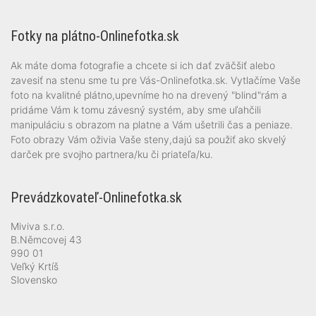
Fotky na plátno-Onlinefotka.sk
Ak máte doma fotografie a chcete si ich dať zväčšiť alebo
zavesiť na stenu sme tu pre Vás-Onlinefotka.sk. Vytlačíme Vaše
foto na kvalitné plátno,upevníme ho na drevený "blind"rám a
pridáme Vám k tomu závesný systém, aby sme uľahčili
manipuláciu s obrazom na platne a Vám ušetrili čas a peniaze.
Foto obrazy Vám oživia Vaše steny,dajú sa použiť ako skvelý
darček pre svojho partnera/ku či priateľa/ku.
Prevádzkovateľ-Onlinefotka.sk
Miviva s.r.o.
B.Němcovej 43
990 01
Veľký Krtíš
Slovensko