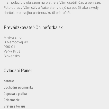
manipuláciu s obrazom na platne a Vám ušetrili čas a peniaze.
Foto obrazy Vám oživia Vaše steny,dajú sa použiť ako skvelý
darček pre svojho partnera/ku či priateľa/ku.
Prevádzkovateľ-Onlinefotka.sk
Miviva s.r.o.
B.Němcovej 43
990 01
Veľký Krtíš
Slovensko
Ovládací Panel
Kontakt
Obchodné podmienky
Doprava a platba
Reklamácie
Vrátenie tovaru