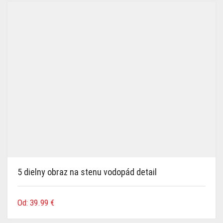
najnovších
5 dielny obraz na stenu vodopád detail
Od:
39.99
€