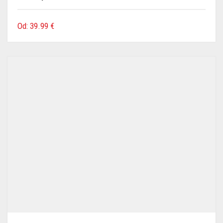
Od:
39.99
€