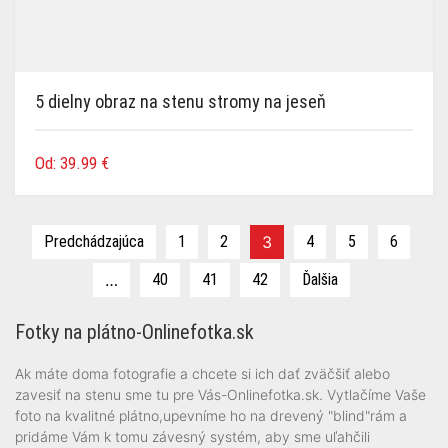
5 dielny obraz na stenu stromy na jeseň
Od:
39.99
€
Predchádzajúca
1
2
3
4
5
6
…
40
41
42
Ďalšia
Fotky na plátno-Onlinefotka.sk
Ak máte doma fotografie a chcete si ich dať zväčšiť alebo
zavesiť na stenu sme tu pre Vás-Onlinefotka.sk. Vytlačíme Vaše
foto na kvalitné plátno,upevníme ho na drevený "blind"rám a
pridáme Vám k tomu závesný systém, aby sme uľahčili