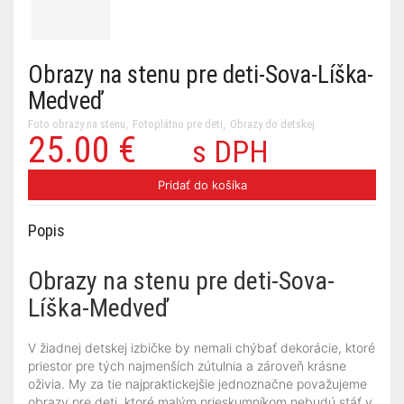
Obrazy na stenu pre deti-Sova-Líška-
Medveď
,
,
Foto obrazy na stenu
Fotoplátno pre deti
Obrazy do detskej
25.00
€
Pôvodná
Aktuálna
s DPH
cena
cena
Pridať do košíka
bola:
je:
Popis
50.00 €.
25.00 €.
Obrazy na stenu pre deti-Sova-
Líška-Medveď
V žiadnej detskej izbičke by nemali chýbať dekorácie, ktoré
priestor pre tých najmenších zútulnia a zároveň krásne
oživia. My za tie najpraktickejšie jednoznačne považujeme
obrazy pre deti, ktoré malým prieskumníkom nebudú stáť v