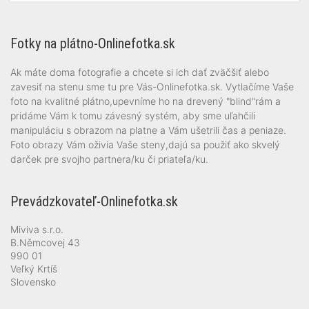
Fotky na plátno-Onlinefotka.sk
Ak máte doma fotografie a chcete si ich dať zväčšiť alebo
zavesiť na stenu sme tu pre Vás-Onlinefotka.sk. Vytlačíme Vaše
foto na kvalitné plátno,upevníme ho na drevený "blind"rám a
pridáme Vám k tomu závesný systém, aby sme uľahčili
manipuláciu s obrazom na platne a Vám ušetrili čas a peniaze.
Foto obrazy Vám oživia Vaše steny,dajú sa použiť ako skvelý
darček pre svojho partnera/ku či priateľa/ku.
Prevádzkovateľ-Onlinefotka.sk
Miviva s.r.o.
B.Němcovej 43
990 01
Veľký Krtíš
Slovensko