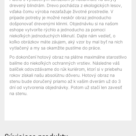
drevený blindrám. Drevo pochádza z ekologických lesov,
vďaka čomu výroba nezaťažuje životné prostredie. V
prípade potreby je možné neskôr obraz jednoducho
došponovať drevenými klinmi. Objednávku si na našom
eshope vytvoríte rýchlo a jednoducho za pomoci
niekoľkých jednoduchých kliknutí. Dajte nám vedieť, o
koľko obrázkov máte záujem, aký vzor by mal byť na nich
vytlačený a my sa okamžite pustíme do práce.
Po dokončení hotový obraz na plátne maximálne starostlivo
balíme do niekoľkých ochranných vrstiev. Následne váš
balíček odovzdávame do rúk kuriérom, ktorí si v priebehu
rokov získali našu absolútnu dôveru. Hotový obraz na
stenu bude doručený priamo až k vašim dverám už do 3
dní od vytvorenia objednávky. Potom už stačí len zavesiť
na stenu.