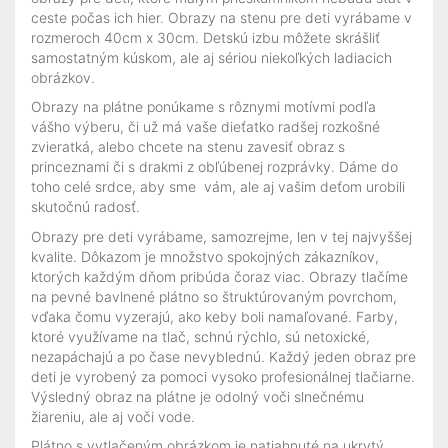
ceste počas ich hier. Obrazy na stenu pre deti vyrábame v
rozmeroch 40cm x 30cm. Detskú izbu môžete skrášliť
samostatným kúskom, ale aj sériou niekoľkých ladiacich
obrázkov.
Obrazy na plátne ponúkame s rôznymi motívmi podľa
vášho výberu, či už má vaše dieťatko radšej rozkošné
zvieratká, alebo chcete na stenu zavesiť obraz s
princeznami či s drakmi z obľúbenej rozprávky. Dáme do
toho celé srdce, aby sme vám, ale aj vašim deťom urobili
skutočnú radosť.
Obrazy pre deti vyrábame, samozrejme, len v tej najvyššej
kvalite. Dôkazom je množstvo spokojných zákazníkov,
ktorých každým dňom pribúda čoraz viac. Obrazy tlačíme
na pevné bavlnené plátno so štruktúrovaným povrchom,
vďaka čomu vyzerajú, ako keby boli namaľované. Farby,
ktoré využívame na tlač, schnú rýchlo, sú netoxické,
nezapáchajú a po čase nevyblednú. Každý jeden obraz pre
deti je vyrobený za pomoci vysoko profesionálnej tlačiarne.
Výsledný obraz na plátne je odolný voči slnečnému
žiareniu, ale aj voči vode.
Plátno s vytlačeným obrázkom je natiahnuté na ukrytý