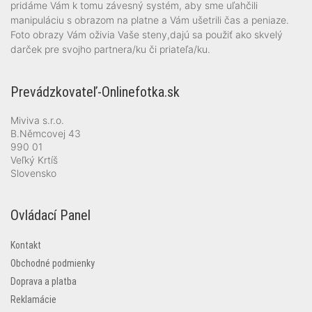
pridáme Vám k tomu závesný systém, aby sme uľahčili
manipuláciu s obrazom na platne a Vám ušetrili čas a peniaze.
Foto obrazy Vám oživia Vaše steny,dajú sa použiť ako skvelý
darček pre svojho partnera/ku či priateľa/ku.
Prevádzkovateľ-Onlinefotka.sk
Miviva s.r.o.
B.Němcovej 43
990 01
Veľký Krtíš
Slovensko
Ovládací Panel
Kontakt
Obchodné podmienky
Doprava a platba
Reklamácie