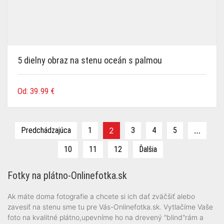
5 dielny obraz na stenu oceán s palmou
Od:
39.99
€
Predchádzajúca
1
2
3
4
5
…
10
11
12
Ďalšia
Fotky na plátno-Onlinefotka.sk
Ak máte doma fotografie a chcete si ich dať zväčšiť alebo
zavesiť na stenu sme tu pre Vás-Onlinefotka.sk. Vytlačíme Vaše
foto na kvalitné plátno,upevníme ho na drevený "blind"rám a