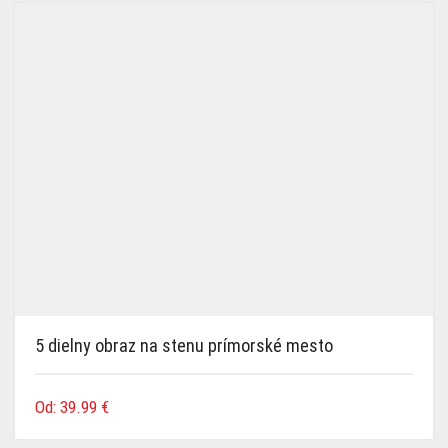
najnovších
5 dielny obraz na stenu prímorské mesto
Od:
39.99
€