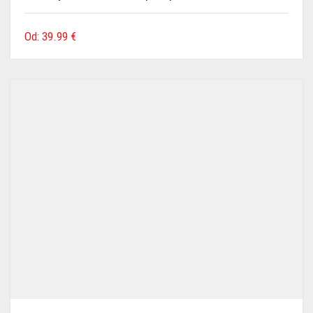
Od:
39.99
€