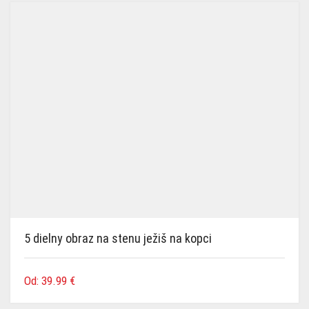
najnovších
5 dielny obraz na stenu ježiš na kopci
Od:
39.99
€