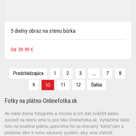
5 dielny obraz na stenu búrka
Od:
39.99
€
Predchádzajúca
1
2
3
…
7
8
9
10
11
12
Ďalšia
Fotky na plátno-Onlinefotka.sk
Ak máte doma fotografie a chcete si ich dať zväčšiť alebo
zavesiť na stenu sme tu pre Vás-Onlinefotka.sk. Vytlačíme Vaše
foto na kvalitné plátno,upevníme ho na drevený "blind"rám a
pridáme Vám k tomu závesný systém, aby sme uľahčili