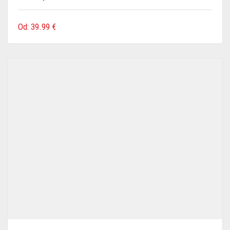
Od:
39.99
€