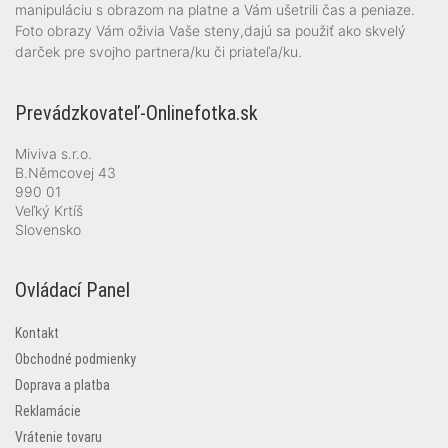
manipuláciu s obrazom na platne a Vám ušetrili čas a peniaze.
Foto obrazy Vám oživia Vaše steny,dajú sa použiť ako skvelý
darček pre svojho partnera/ku či priateľa/ku.
Prevádzkovateľ-Onlinefotka.sk
Miviva s.r.o.
B.Němcovej 43
990 01
Veľký Krtíš
Slovensko
Ovládací Panel
Kontakt
Obchodné podmienky
Doprava a platba
Reklamácie
Vrátenie tovaru