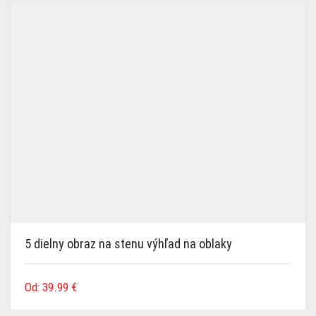
najnovších
5 dielny obraz na stenu výhľad na oblaky
Od:
39.99
€