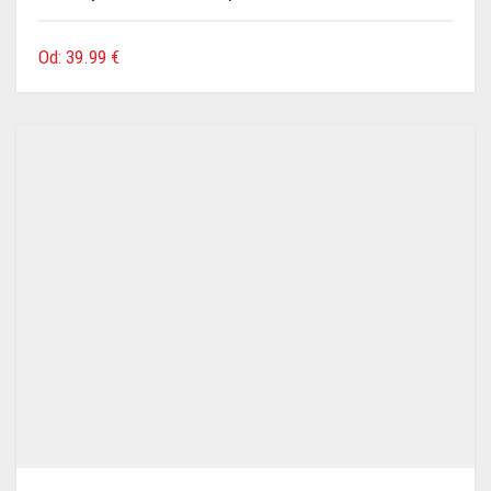
Od:
39.99
€