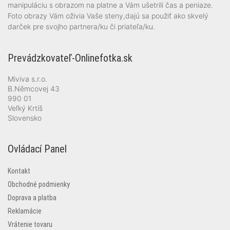
manipuláciu s obrazom na platne a Vám ušetrili čas a peniaze.
Foto obrazy Vám oživia Vaše steny,dajú sa použiť ako skvelý
darček pre svojho partnera/ku či priateľa/ku.
Prevádzkovateľ-Onlinefotka.sk
Miviva s.r.o.
B.Němcovej 43
990 01
Veľký Krtíš
Slovensko
Ovládací Panel
Kontakt
Obchodné podmienky
Doprava a platba
Reklamácie
Vrátenie tovaru