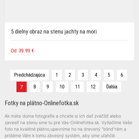
5 dielny obraz na stenu jachty na mori
Od:
39.99
€
Predchádzajúca
1
2
3
4
5
6
7
8
9
10
11
12
Ďalšia
Fotky na plátno-Onlinefotka.sk
Ak máte doma fotografie a chcete si ich dať zväčšiť alebo
zavesiť na stenu sme tu pre Vás-Onlinefotka.sk. Vytlačíme Vaše
foto na kvalitné plátno,upevníme ho na drevený "blind"rám a
pridáme Vám k tomu závesný systém, aby sme uľahčili