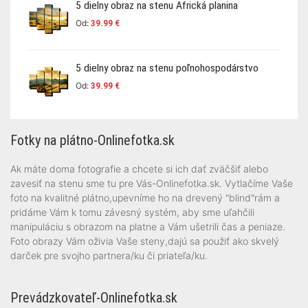
5 dielny obraz na stenu Africká planina
Od:
39.99
€
5 dielny obraz na stenu poľnohospodárstvo
Od:
39.99
€
Fotky na plátno-Onlinefotka.sk
Ak máte doma fotografie a chcete si ich dať zväčšiť alebo
zavesiť na stenu sme tu pre Vás-Onlinefotka.sk. Vytlačíme Vaše
foto na kvalitné plátno,upevníme ho na drevený "blind"rám a
pridáme Vám k tomu závesný systém, aby sme uľahčili
manipuláciu s obrazom na platne a Vám ušetrili čas a peniaze.
Foto obrazy Vám oživia Vaše steny,dajú sa použiť ako skvelý
darček pre svojho partnera/ku či priateľa/ku.
Prevádzkovateľ-Onlinefotka.sk