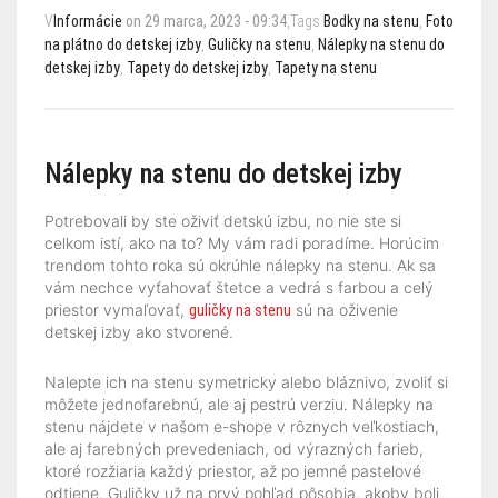
V
Informácie
on 29 marca, 2023 - 09:34
,Tags
Bodky na stenu
,
Foto
na plátno do detskej izby
,
Guličky na stenu
,
Nálepky na stenu do
detskej izby
,
Tapety do detskej izby
,
Tapety na stenu
Nálepky na stenu do detskej izby
Potrebovali by ste oživiť detskú izbu, no nie ste si
celkom istí, ako na to? My vám radi poradíme. Horúcim
trendom tohto roka sú okrúhle nálepky na stenu. Ak sa
vám nechce vyťahovať štetce a vedrá s farbou a celý
priestor vymaľovať,
sú na oživenie
guličky na stenu
detskej izby ako stvorené.
Nalepte ich na stenu symetricky alebo bláznivo, zvoliť si
môžete jednofarebnú, ale aj pestrú verziu. Nálepky na
stenu nájdete v našom e-shope v rôznych veľkostiach,
ale aj farebných prevedeniach, od výrazných farieb,
ktoré rozžiaria každý priestor, až po jemné pastelové
odtiene. Guličky už na prvý pohľad pôsobia, akoby boli