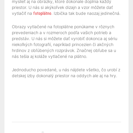
myslieť aj na obrázky, ktoré dokonale doplnia každý
priestor. U nás si akýkoľvek dizajn a vzor môžete dať
vytlačiť na
. Izbička tak bude naozaj jedinečná.
fotoplátno
Obrazy vytlačené na fotoplátne ponúkame v rôznych
prevedeniach a v rozmeroch podľa vašich potrieb a
predstáv. U nás si môžete dať vyrobiť dokonca aj sériu
niekoľkých fotografií, napríklad princezien či akčných
hrdinov z obľúbených rozprávok. Značnej obľube sa u
nás tešia aj koláže vytlačené na plátno.
Jednoducho povedané, u nás nájdete všetko, čo urobí z
detskej izby dokonalý priestor na oddych ale aj na hry.