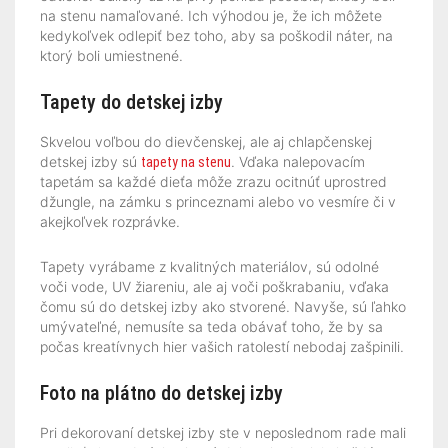
na stenu namaľované. Ich výhodou je, že ich môžete
kedykoľvek odlepiť bez toho, aby sa poškodil náter, na
ktorý boli umiestnené.
Tapety do detskej izby
Skvelou voľbou do dievčenskej, ale aj chlapčenskej
detskej izby sú
. Vďaka nalepovacím
tapety na stenu
tapetám sa každé dieťa môže zrazu ocitnúť uprostred
džungle, na zámku s princeznami alebo vo vesmíre či v
akejkoľvek rozprávke.
Tapety vyrábame z kvalitných materiálov, sú odolné
voči vode, UV žiareniu, ale aj voči poškrabaniu, vďaka
čomu sú do detskej izby ako stvorené. Navyše, sú ľahko
umývateľné, nemusíte sa teda obávať toho, že by sa
počas kreatívnych hier vašich ratolestí nebodaj zašpinili.
Foto na plátno do detskej izby
Pri dekorovaní detskej izby ste v neposlednom rade mali