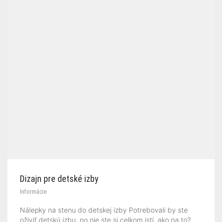
Dizajn pre detské izby
Informácie
Nálepky na stenu do detskej izby Potrebovali by ste
oživiť detskú izbu, no nie ste si celkom istí, ako na to?