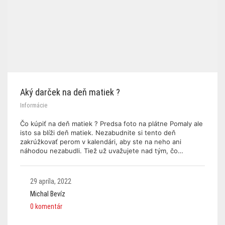
Aký darček na deň matiek ?
Informácie
Čo kúpiť na deň matiek ? Predsa foto na plátne Pomaly ale
isto sa blíži deň matiek. Nezabudnite si tento deň
zakrúžkovať perom v kalendári, aby ste na neho ani
náhodou nezabudli. Tiež už uvažujete nad tým, čo…
29 apríla, 2022
Michal Bevíz
0 komentár