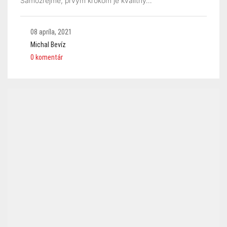
Samozrejme, prvým krokom je kvalitný…
08 apríla, 2021
Michal Bevíz
0 komentár