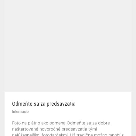
Odmeňte sa za predsavzatia
Informácie
Foto na plátno ako odmena Odmeňte sa za dobre
naštartované novoročné predsavzatia tými
najúžasnejšími fotodarčekmi. Už tradične možno mnohí z