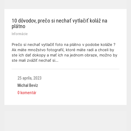
10 dôvodov, prečo si nechať vytlačiť koláž na
plátno
Informácie
Prečo si nechať vytlačiť foto na plátno v podobe koláže ?
Ak máte množstvo fotografií, ktoré máte radi a chceli by
ste ich dať dokopy a mať ich na jednom obraze, možno by
ste mali zvážiť nechať si…
25 apríla, 2023
Michal Bevíz
0 komentár