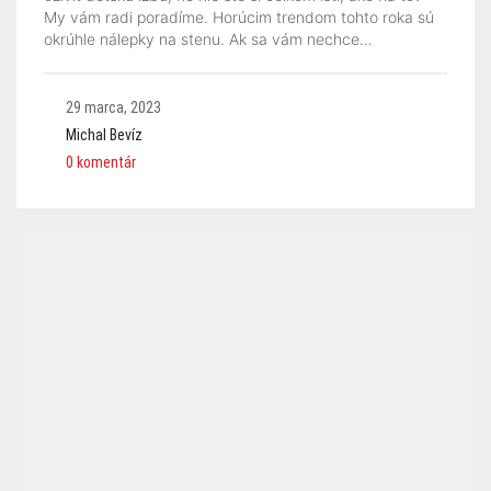
My vám radi poradíme. Horúcim trendom tohto roka sú
okrúhle nálepky na stenu. Ak sa vám nechce…
29 marca, 2023
Michal Bevíz
0 komentár