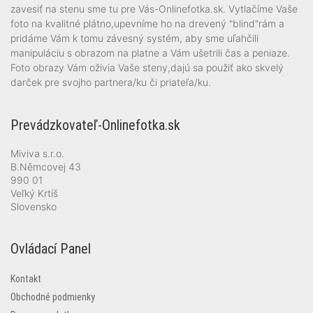
zavesiť na stenu sme tu pre Vás-Onlinefotka.sk. Vytlačíme Vaše
foto na kvalitné plátno,upevníme ho na drevený "blind"rám a
pridáme Vám k tomu závesný systém, aby sme uľahčili
manipuláciu s obrazom na platne a Vám ušetrili čas a peniaze.
Foto obrazy Vám oživia Vaše steny,dajú sa použiť ako skvelý
darček pre svojho partnera/ku či priateľa/ku.
Prevádzkovateľ-Onlinefotka.sk
Miviva s.r.o.
B.Němcovej 43
990 01
Veľký Krtíš
Slovensko
Ovládací Panel
Kontakt
Obchodné podmienky