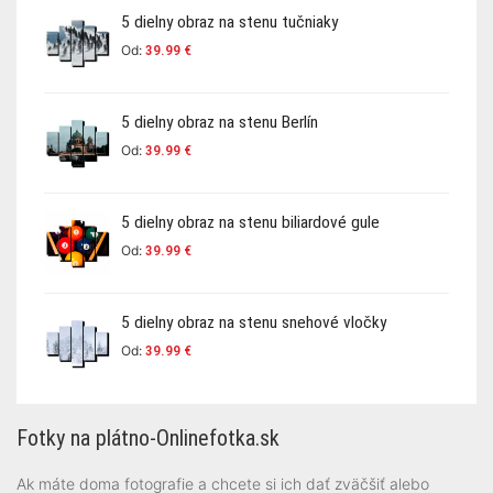
5 dielny obraz na stenu tučniaky
Od:
39.99
€
5 dielny obraz na stenu Berlín
Od:
39.99
€
5 dielny obraz na stenu biliardové gule
Od:
39.99
€
5 dielny obraz na stenu snehové vločky
Od:
39.99
€
Fotky na plátno-Onlinefotka.sk
Ak máte doma fotografie a chcete si ich dať zväčšiť alebo